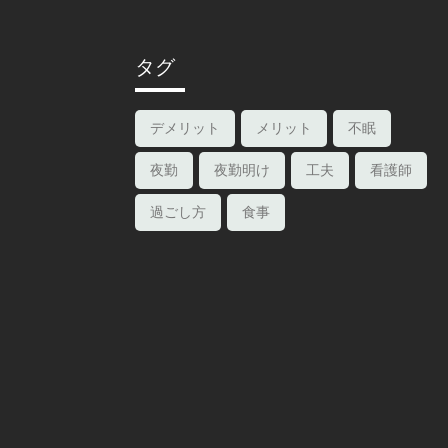
タグ
デメリット
メリット
不眠
夜勤
夜勤明け
工夫
看護師
過ごし方
食事