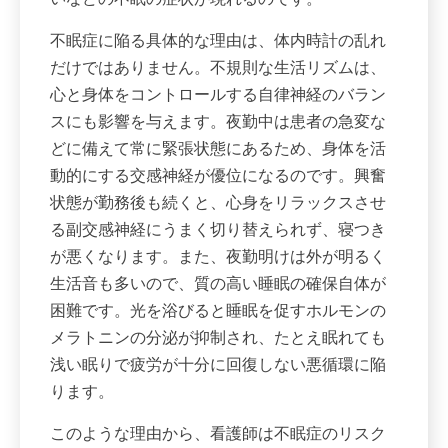
不眠症に陥る具体的な理由は、体内時計の乱れ
だけではありません。不規則な生活リズムは、
心と身体をコントロールする自律神経のバラン
スにも影響を与えます。夜勤中は患者の急変な
どに備えて常に緊張状態にあるため、身体を活
動的にする交感神経が優位になるのです。興奮
状態が勤務後も続くと、心身をリラックスさせ
る副交感神経にうまく切り替えられず、寝つき
が悪くなります。また、夜勤明けは外が明るく
生活音も多いので、質の高い睡眠の確保自体が
困難です。光を浴びると睡眠を促すホルモンの
メラトニンの分泌が抑制され、たとえ眠れても
浅い眠りで疲労が十分に回復しない悪循環に陥
ります。
このような理由から、看護師は不眠症のリスク