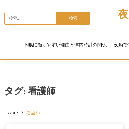
Skip
to
夜
検
content
索:
不眠に陥りやすい理由と体内時計の関係
夜勤で
タグ:
看護師
Home
看護師