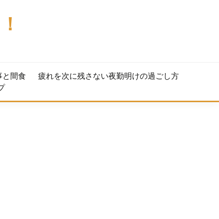
る！
事と間食
疲れを次に残さない夜勤明けの過ごし方
プ