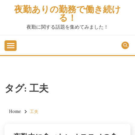
Skip
夜勤ありの勤務で働き続け
to
る！
content
夜勤に関する話題を集めてみました！
タグ:
工夫
Home
工夫