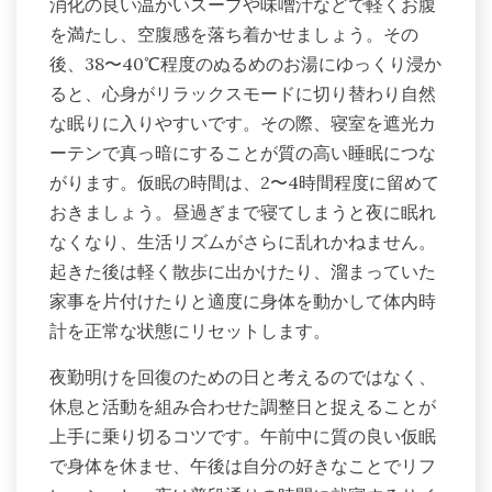
消化の良い温かいスープや味噌汁などで軽くお腹
を満たし、空腹感を落ち着かせましょう。その
後、38〜40℃程度のぬるめのお湯にゆっくり浸か
ると、心身がリラックスモードに切り替わり自然
な眠りに入りやすいです。その際、寝室を遮光カ
ーテンで真っ暗にすることが質の高い睡眠につな
がります。仮眠の時間は、2〜4時間程度に留めて
おきましょう。昼過ぎまで寝てしまうと夜に眠れ
なくなり、生活リズムがさらに乱れかねません。
起きた後は軽く散歩に出かけたり、溜まっていた
家事を片付けたりと適度に身体を動かして体内時
計を正常な状態にリセットします。
夜勤明けを回復のための日と考えるのではなく、
休息と活動を組み合わせた調整日と捉えることが
上手に乗り切るコツです。午前中に質の良い仮眠
で身体を休ませ、午後は自分の好きなことでリフ